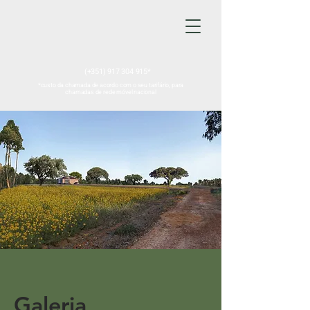
(+351) 917 304 915
*
*custo da chamada de acordo com o seu tarifário, para
chamadas de rede móvel nacional
Galeria