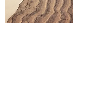
Nome do projeto
Essa é a descrição do seu projeto.
Clique em editar texto ou clique 2
vezes na caixa de texto para começar.
Contacte-nos
Solicite seu orçamento